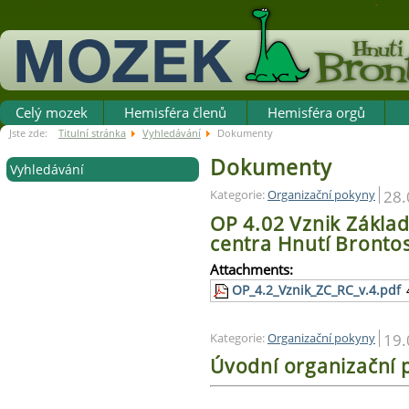
Celý mozek
Hemisféra členů
Hemisféra orgů
Jste zde:
Titulní stránka
Vyhledávání
Dokumenty
Dokumenty
Vyhledávání
28.
Kategorie:
Organizační pokyny
OP 4.02 Vznik Základ
centra Hnutí Bronto
Attachments:
OP_4.2_Vznik_ZC_RC_v.4.pdf
19.
Kategorie:
Organizační pokyny
Úvodní organizační 