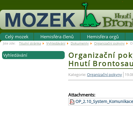
Celý mozek
Hemisféra členů
Hemisféra orgů
Jste zde:
Titulní stránka
Vyhledávání
Dokumenty
Organizační pokyny
O
Organizační pok
Vyhledávání
Hnutí Brontosa
Kategorie:
Organizační pokyny
19.0
Attachments:
OP_2.10_System_Komunikace_