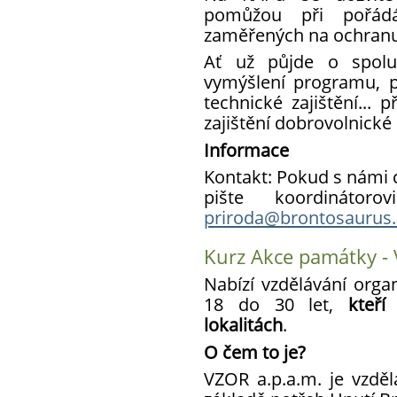
pomůžou při pořádá
zaměřených na ochranu 
Ať už půjde o spolup
vymýšlení programu, p
technické zajištění... 
zajištění dobrovolnické
Informace
Kontakt: Pokud s námi c
pište koordinát
priroda@brontosaurus.
Kurz Akce památky -
Nabízí vzdělávání orga
18 do 30 let,
kteří
lokalitách
.
O čem to je?
VZOR a.p.a.m. je vzděl