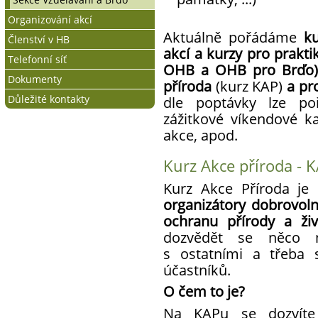
Organizování akcí
Aktuálně pořádáme
ku
Členství v HB
Jak se stát organizátorem
akcí a kurzy pro prakti
Telefonní síť
Programové akce HB
Jak se stát členem
OHB a OHB pro Brďo)
Dokumenty
Členské výhody
Jak se připojit
příroda
(kurz KAP)
a pr
Důležité kontakty
Práva a povinnosti člena
Podmínky připojení
Stanovy
dle poptávky lze p
zážitkové víkendové k
Jak se zapojit
Telefonní seznam
akce, apod.
Kalendář všech akcí
Kurz Akce příroda - 
Kurz Akce Příroda je
organizátory dobrovol
ochranu přírody a živ
dozvědět se něco n
s ostatními a třeba 
účastníků.
O čem to je?
Na KAPu se dozvíte