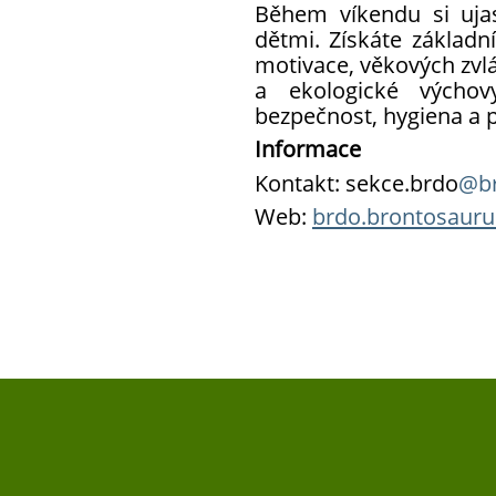
Během víkendu si ujas
dětmi. Získáte základn
motivace, věkových zvlá
a ekologické výchov
bezpečnost, hygiena a p
Informace
Kontakt: sekce.brdo
@br
Web:
brdo.brontosauru