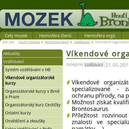
Celý mozek
Hemisféra členů
Hemisféra orgů
Jste zde:
Titulní stránka
Hemisféra členů
Vzdělávání
Víkendové organizátor
Víkendové orga
Aktuality
Vzdělávání
Zprávy/Výzvy
21.05.201
Kategorie:
Vzdělávání
Důležitá sdělení
Systém vzdělávání v HB
Kalendář vzdělávacích akcí
Víkendové organizátorské
Víkendové organizát
kurzy
Terminář
specializované - z
Organizátorské kurzy v Brně
ochranu přírody, na pé
a Praze
Možnost získat kvalif
Organizátorský kurz Cestičky
Brontosaurus
Ostatní kurzy
Příležitost rozvino
znalosti ve special
Osvědčení a zkoušky
památky, ...)
Sekce Vzdělávání a Brďo