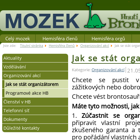
Celý mozek
Hemisféra členů
Hemisféra orgů
Jste zde:
Titulní stránka
Hemisféra členů
Organizování akcí
Jak se stát org
Jak se stát or
Aktuality
Vzdělávání
Zprávy/Výzvy
21.0
Kategorie:
Organizování akcí
Organizování akcí
Důležitá sdělení
Systém vzdělávání v HB
Chcete se pustit v
Kalendář vzdělávacích akcí
Víkendové organizátorské
Jak se stát organizátorem
zážitkových nebo dobro
kurzy
Terminář
Programové akce HB
Chcete vést brontosauří
Organizátorské kurzy v Brně
Členství v HB
Máte tyto možnosti, jak 
a Praze
Telefonní síť
Jak se stát členem
Organizátorský kurz Cestičky
1.
Zúčastnit se orga
Dokumenty
Členské výhody
Jak se připojit
připravit vlastní pro
Ostatní kurzy
Důležité kontakty
Práva a povinnosti člena
Podmínky připojení
Stanovy
zkušeného garanta a ta
Osvědčení a zkoušky
pro pořádání vlastních a
Jak se zapojit
Telefonní seznam
Sekce Vzdělávání a Brďo