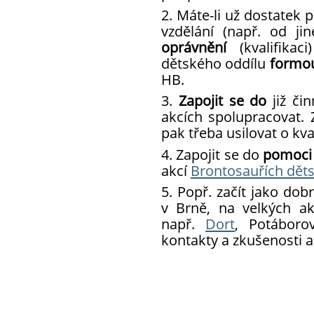
2. Máte-li už dostatek 
Kalendář všech akcí
vzdělání (např. od ji
oprávnění
(kvalifikac
dětského oddílu
formo
HB.
3.
Zapojit se do
již či
akcích spolupracovat. Z
pak třeba usilovat o kva
4. Zapojit se do
pomoci
akcí
Brontosauřích děts
5. Popř. začít jako dob
v Brně, na velkých ak
např.
Dort
, Potáborov
kontakty a zkušenosti a 