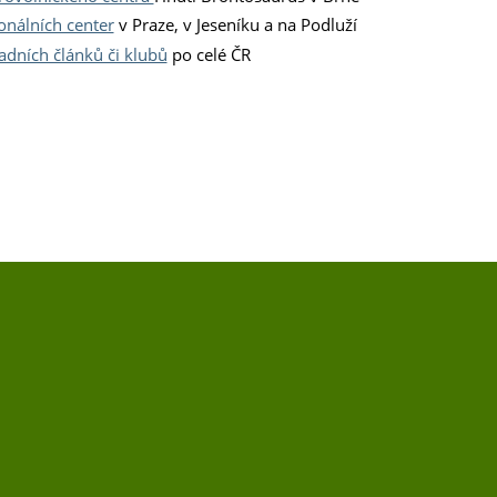
onálních center
v Praze, v Jeseníku a na Podluží
adních článků či klubů
po celé ČR