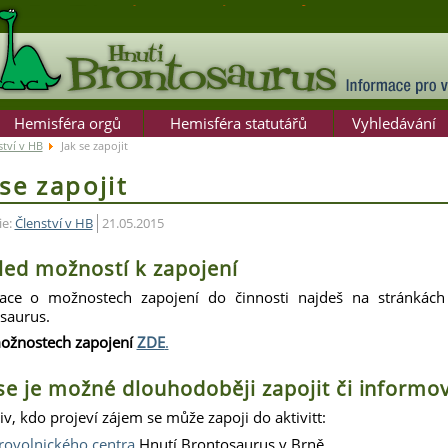
Hemisféra orgů
Hemisféra statutářů
Vyhledávání
ství v HB
Jak se zapojit
 se zapojit
ie:
Členství v HB
21.05.2015
led možností k zapojení
ace o možnostech zapojení do činnosti najdeš na stránkách
saurus.
ožnostech zapojení
ZDE
.
se je možné dlouhodoběji zapojit či informo
v, kdo projeví zájem se může zapoji do aktivitt:
rovolnického centra
Hnutí Brontosaurus v Brně