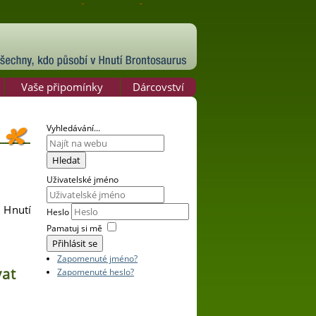
Vaše připomínky
Dárcovství
Vyhledávání...
Hledat
Uživatelské jméno
 Hnutí
Heslo
Pamatuj si mě
Přihlásit se
Zapomenuté jméno?
vat
Zapomenuté heslo?