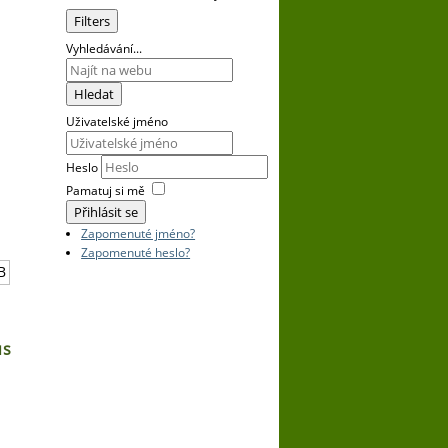
Vyhledávání...
Hledat
Uživatelské jméno
Heslo
Pamatuj si mě
Přihlásit se
Zapomenuté jméno?
Zapomenuté heslo?
B
us