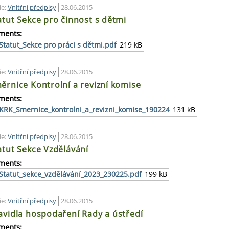
ie:
Vnitřní předpisy
28.06.2015
atut Sekce pro činnost s dětmi
ments:
Statut_Sekce pro práci s dětmi.pdf
219 kB
ie:
Vnitřní předpisy
28.06.2015
ěrnice Kontrolní a revizní komise
ments:
KRK_Smernice_kontrolni_a_revizni_komise_190224
131 kB
ie:
Vnitřní předpisy
28.06.2015
atut Sekce Vzdělávání
ments:
Statut_sekce_vzdělávání_2023_230225.pdf
199 kB
ie:
Vnitřní předpisy
28.06.2015
avidla hospodaření Rady a ústředí
ments: