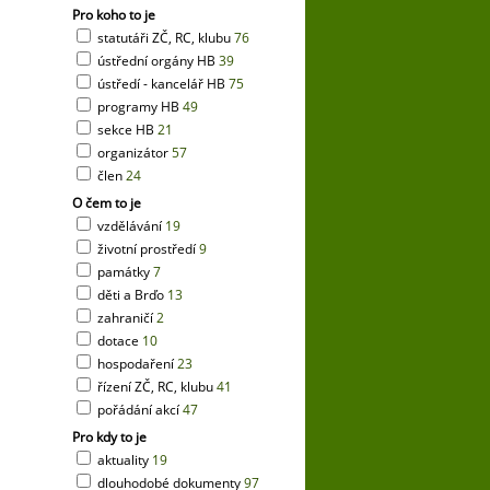
Pro koho to je
statutáři ZČ, RC, klubu
76
ústřední orgány HB
39
ústředí - kancelář HB
75
programy HB
49
sekce HB
21
organizátor
57
člen
24
O čem to je
vzdělávání
19
životní prostředí
9
památky
7
děti a Brďo
13
zahraničí
2
dotace
10
hospodaření
23
řízení ZČ, RC, klubu
41
pořádání akcí
47
Pro kdy to je
aktuality
19
dlouhodobé dokumenty
97