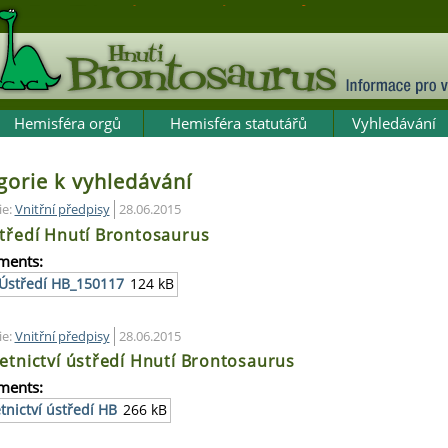
Hemisféra orgů
Hemisféra statutářů
Vyhledávání
gorie k vyhledávání
ie:
Vnitřní předpisy
28.06.2015
tředí Hnutí Brontosaurus
ments:
Ústředí HB_150117
124 kB
ie:
Vnitřní předpisy
28.06.2015
etnictví ústředí Hnutí Brontosaurus
ments:
tnictví ústředí HB
266 kB