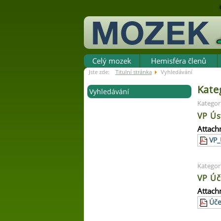
Celý mozek
Hemisféra členů
Jste zde:
Titulní stránka
Vyhledávání
Kate
Vyhledávání
Kategor
VP Ús
Attach
VP_
Kategor
VP Úč
Attach
Úče