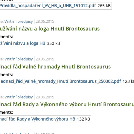
Pravidla_hospadaření_VV_HB_a_UHB_151012.pdf
265 kB
ie:
Vnitřní předpisy
28.06.2015
užívání názvu a loga Hnutí Brontosaurus
ments:
žívání názvu a loga HB
350 kB
ie:
Vnitřní předpisy
28.06.2015
dnací řád Valné hromady Hnutí Brontosaurus
ments:
Jednací_řád_Valné_hromady_Hnutí Brontosaurus_250302.pdf
123 k
ie:
Vnitřní předpisy
28.06.2015
dnací řád Rady a Výkonného výboru Hnutí Brontosaur
ments:
nací řád Rady a Výkonného výboru HB
132 kB