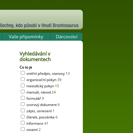
Vaše připomínky
Dárcovství
Vyhledávání v
dokumentech
Co to je
vnitřní předpis, stanovy
13
organizační pokyn
39
metodický pokyn
15
manuál, návod
24
formulář
9
vzorový dokument
6
zápis, usnesení
1
článek, pozvánka
6
informace
41
ostatní
2