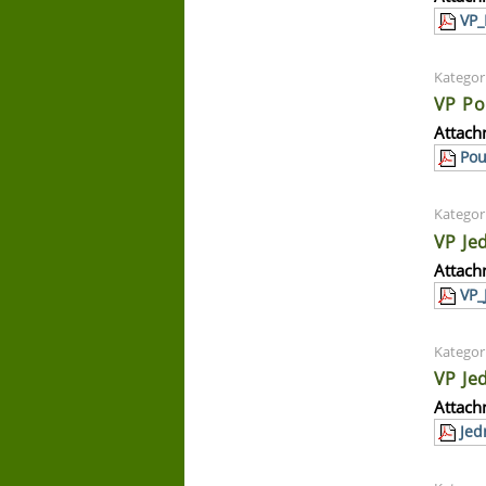
VP_
Kategor
VP Po
Attach
Pou
Kategor
VP Je
Attach
VP_
Kategor
VP Je
Attach
Jed