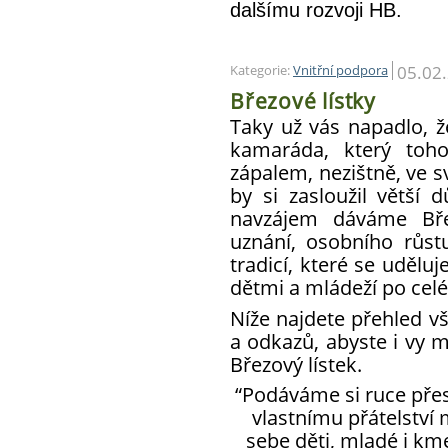
dalšímu rozvoji HB.
05.02
Kategorie:
Vnitřní podpora
Březové lístky
Taky už vás napadlo, ž
kamaráda, který toho
zápalem, nezištně, ve s
by si zasloužil větší 
navzájem dáváme Břez
uznání, osobního růs
tradicí, které se udělu
dětmi a mládeží po celé
Níže najdete přehled vš
a odkazů, abyste i vy m
Březový lístek.
“Podáváme si ruce přes
vlastnímu přátelství
sebe děti, mladé i kme