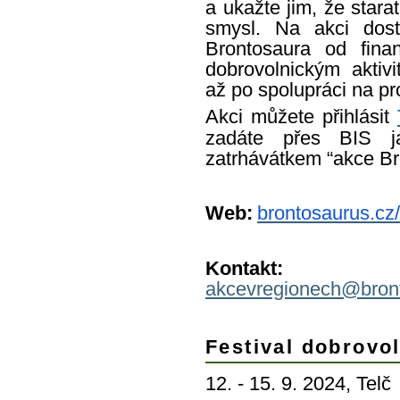
a ukažte jim, že stara
smysl. Na akci dost
Brontosaura od finan
dobrovolnickým aktiv
až po spolupráci na pr
Akci můžete přihlásit
zadáte přes BIS j
zatrhávátkem “akce Br
Web:
brontosaurus.cz
Kontak
akcevregionech@bron
Festival dobrovo
12. - 15. 9. 2024, Telč