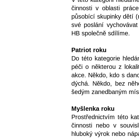
činnosti v oblasti prác
působící skupinky dětí 
své poslání vychovávat 
HB společně sdílíme.
Patriot roku
Do této kategorie hledám
péči o některou z lokal
akce. Někdo, kdo s danou
dýchá. Někdo, bez něhož
šedým zanedbaným mís
Myšlenka roku
Prostřednictvím této kate
činnosti nebo v souvisl
hluboký výrok nebo nápad