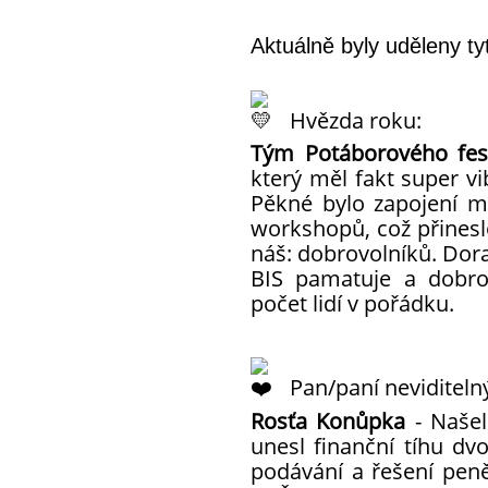
Aktuálně byly uděleny ty
Hvězda roku:
Tým Potáborového fest
který měl fakt super v
Pěkné bylo zapojení 
workshopů, což přineslo
náš: dobrovolníků. Doraz
BIS pamatuje a dobro
počet lidí v pořádku.
Pan/paní neviditelný
Rosťa Konůpka
- Našel
unesl finanční tíhu dvo
podávání a řešení pe