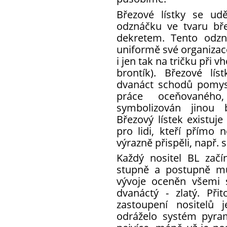
Březové lístky se ud
odznáčku ve tvaru bř
dekretem. Tento odzn
uniformě své organizace
i jen tak na tričku při v
brontík). Březové lí
dvanáct schodů pomysl
práce oceňovanéh
symbolizován jinou 
Březový lístek existuje
pro lidi, kteří přímo n
výrazně přispěli, např. 
Každý nositel BL zač
stupně a postupně mů
vývoje oceněn všemi 
dvanáctý - zlatý. Př
zastoupení nositelů 
odráželo systém pyram