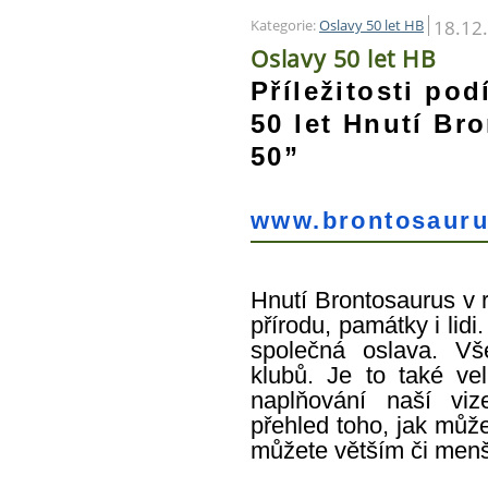
18.12
Kategorie:
Oslavy 50 let HB
Oslavy 50 let HB
Příležitosti pod
50 let Hnutí Br
50”
www.brontosauru
Hnutí Brontosaurus v r
přírodu, památky i lidi
společná oslava. Vš
klubů. Je to také vel
naplňování naší vi
přehled toho, jak může
můžete větším či menš