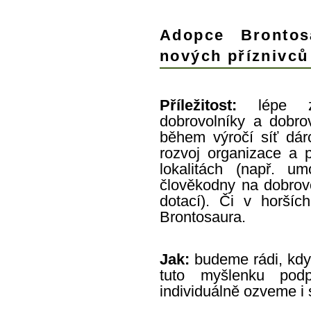
Adopce Bronto
nových příznivců
Příležitost:
lépe z
dobrovolníky a dobrov
během výročí síť dár
rozvoj organizace a 
lokalitách (např. u
člověkodny na dobrovo
dotací). Či v horšíc
Brontosaura.
Jak:
budeme rádi, kdy
tuto myšlenku po
individuálně ozveme i