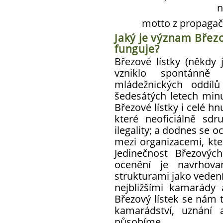
n
motto z propagačn
Jaký je význam Březov
funguje?
Březové lístky (někdy 
vzniklo spontánně
mládežnických oddíl
šedesátých letech min
Březové lístky i celé hnu
které neoficiálně sdru
ilegality; a dodnes se o
mezi organizacemi, kte
Jedinečnost Březovýc
ocenění je navrhovan
strukturami jako veden
nejbližšími kamarády
Březový lístek se nám 
kamarádství, uznání 
působíme.