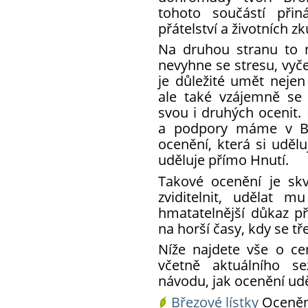
tohoto součástí přin
přátelství a životních z
Na druhou stranu to n
nevyhne se stresu, vyč
je důležité umět nejen
ale také vzájemně se
svou i druhých ocenit. 
a podpory máme v Bro
ocenění, která si uděl
uděluje přímo Hnutí.
Takové ocenění je sk
zviditelnit, udělat 
hmatatelnější důkaz přá
na horší časy, kdy se tř
Níže najdete vše o ce
včetně aktuálního s
návodu, jak ocenění udě
Březové lístky
Ocenění