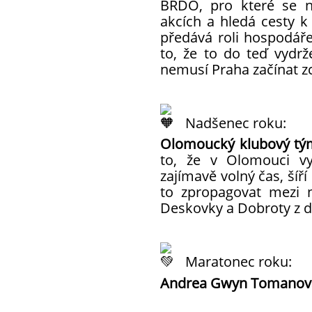
BRĎO, pro které se ne
akcích a hledá cesty k 
předává roli hospodáře 
to, že to do teď vydrž
nemusí Praha začínat z
Nadšenec roku:
Olomoucký klubový tý
to, že v Olomouci vyt
zajímavě volný čas, šíř
to zpropagovat mezi n
Deskovky a Dobroty z d
Maratonec roku:
Andrea Gwyn Tomanov