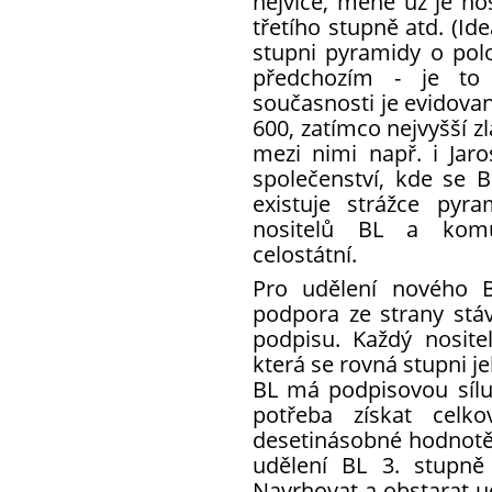
nejvíce, méně už je no
třetího stupně atd. (I
stupni pyramidy o pol
předchozím - je to
současnosti je evidovan
600, zatímco nejvyšší zla
mezi nimi např. i Jaro
společenství, kde se BL
existuje strážce pyr
nositelů BL a komu
celostátní.
Pro udělení nového B
podpora ze strany stáv
podpisu. Každý nosite
která se rovná stupni j
BL má podpisovou sílu
potřeba získat celk
desetinásobné hodnotě,
udělení BL 3. stupně
Navrhovat a obstarat u