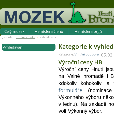
Celý mozek
Hemisféra členů
Hemisféra orgů
Jste zde:
Titulní stránka
Vyhledávání
Kategorie k vyhled
Vyhledávání
05.02
Kategorie:
Vnitřní podpora
Výroční ceny HB
Výroční ceny Hnutí jso
na Valné hromadě HB.
kdokoliv kohokoliv, a 
formuláře
 (nominace
Výkonného výboru několi
v lednu). Na základě no
volí Výkonný výbor. 