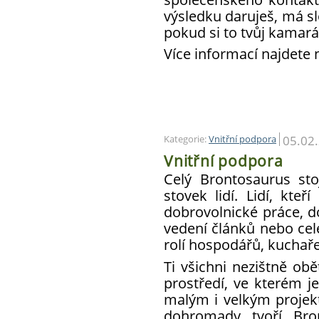
výsledku daruješ, má s
pokud si to tvůj kamarád
Více informací najdete
05.02
Kategorie:
Vnitřní podpora
Vnitřní podpora
Celý Brontosaurus sto
stovek lidí. Lidí, kteř
dobrovolnické práce, do
vedení článků nebo celé
rolí hospodářů, kuchař
Ti všichni nezištně obě
prostředí, ve kterém j
malým i velkým proje
dohromady tvoří Bron