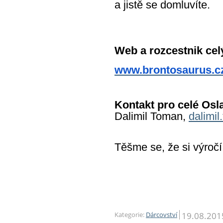
a jistě se domluvíte.
Web a rozcestnik celý
www.brontosaurus.cz
Kontakt pro celé Osl
Dalimil Toman,
dalimi
Těšme se, že si výročí
19.08.201
Kategorie:
Dárcovství