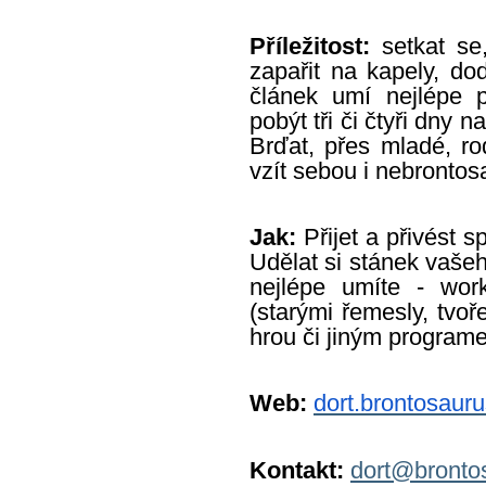
Příležitost:
setkat se
zapařit na kapely, dod
článek umí nejlépe p
pobýt tři či čtyři dny 
Brďat, přes mladé, r
vzít sebou i nebrontos
Jak:
Přijet a přivést s
Udělat si stánek vašeh
nejlépe umíte - wo
(starými řemesly, tv
hrou či jiným program
Web:
dort.brontosauru
Kontakt:
dort@bronto