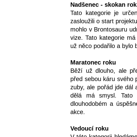
Nadšenec - skokan ro
Tato kategorie je určen
zasloužili o start projek
mohlo v Brontosauru udrž
vize. Tato kategorie má 
už něco podařilo a bylo b
Maratonec roku
Běží už dlouho, ale př
před sebou káru svého pr
zuby, ale pořád jde dál 
dělá má smysl. Tato k
dlouhodobém a úspěšném
akce.
Vedoucí roku
V této kategorii hledáme 