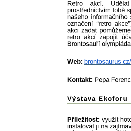
Retro akcí. Uděla
prostřednictvím tobě 
našeho informačního 
označení “retro akc
akci zadat pomůžeme.
retro akcí zapojit ú
Brontosauří olympiáda
Web:
brontosaurus.cz/
Kontakt:
Pepa Ferenc
Výstava Ekoforu
Příležitost:
využít hot
instalovat ji na zajím