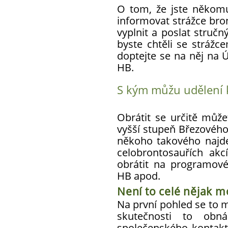
O tom, že jste někomu 
informovat strážce bro
vyplnit a poslat struč
byste chtěli se stráž
doptejte se na něj na
HB.
S kým můžu udělení 
Obrátit se určitě může
vyšší stupeň Březového
někoho takového najde
celobrontosauřích ak
obrátit na programové
HB apod.
Není to celé nějak mo
Na první pohled se to m
skutečnosti to obn
společenského kontaktu