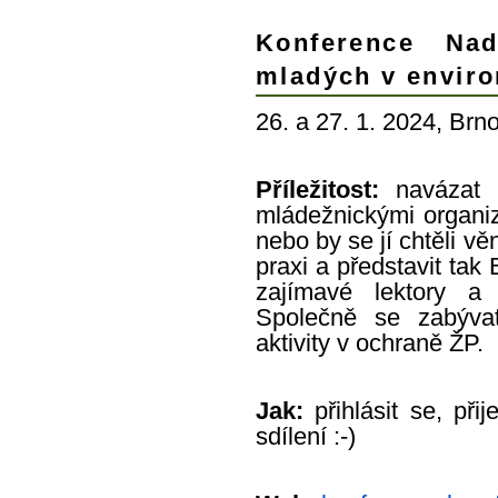
Konference Na
mladých v enviro
26. a 27. 1. 2024, Brn
Příležitost:
navázat 
mládežnickými organi
nebo by se jí chtěli v
praxi a představit tak
zajímavé lektory a
Společně se zabývat
aktivity v ochraně ŽP.
Jak:
přihlásit se, př
sdílení :-)