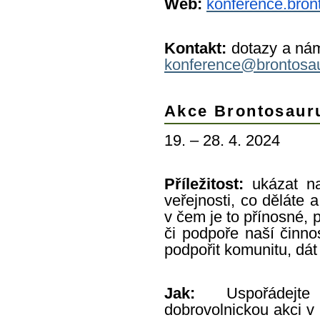
Web:
konference.bron
Kontakt:
dotazy a nám
konference@brontosau
Akce Brontosaur
19. – 28. 4. 2024
Příležitost:
ukázat na
veřejnosti, co děláte 
v čem je to přínosné, p
či podpoře naší činno
podpořit komunitu, dát
Jak:
Uspořádej
dobrovolnickou akci v 