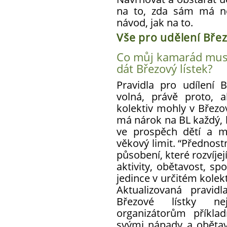
na to, zda sám má ne
návod, jak na to.
Vše pro udělení Břez
Co můj kamarád musí
dát Březový lístek?
Pravidla pro udílení
volná, právě proto, 
kolektiv mohly v Březov
má nárok na BL každý, 
ve prospěch dětí a m
věkový limit. “Přednos
působení, které rozvíjej
aktivity, obětavost, sp
jedince v určitém kolekti
Aktualizovaná pravid
Březové lístky nej
organizátorům příklad
svými nápady a obětav