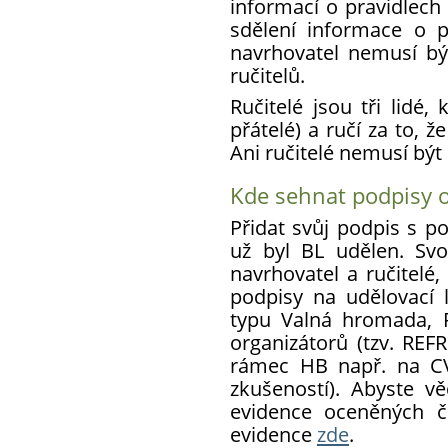
informací o pravidlech
sdělení informace o 
navrhovatel nemusí bý
ručitelů.
Ručitelé jsou tři lidé,
přátelé) a ručí za to, 
Ani ručitelé nemusí být 
Kde sehnat podpisy o
Přidat svůj podpis s 
už byl BL udělen. Sv
navrhovatel a ručitelé,
podpisy na udělovací 
typu Valná hromada, R
organizátorů (tzv. RE
rámec HB např. na CV
zkušeností). Abyste vě
evidence oceněných 
evidence
zde
.