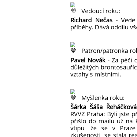
Vedoucí roku:
Richard Nečas
- Vede 
příběhy. Dává oddílu vš
Patron/patronka ro
Pavel Novák
- Za péči 
důležitých brontosauříc
vztahy s místními.
Myšlenka roku:
Šárka Šáša Řeháčková
RVVZ Praha: Byli jste p
přišlo do mailu už na 
vtipu, že se v Praze
zkušeností, se stala re