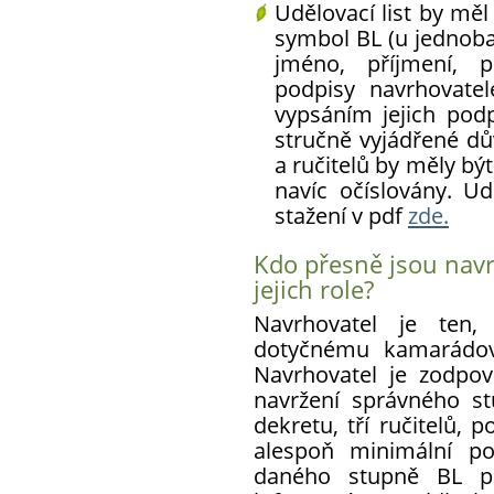
Udělovací list by měl 
symbol BL (u jednoba
jméno, příjmení, p
podpisy navrhovatel
vypsáním jejich pod
stručně vyjádřené dů
a ručitelů by měly bý
navíc očíslovány. Ud
stažení v pdf
zde.
Kdo přesně jsou navrh
jejich role?
Navrhovatel je ten
dotyčnému kamarádovi
Navrhovatel je zodpov
navržení správného st
dekretu, tří ručitelů, 
alespoň minimální po
daného stupně BL po