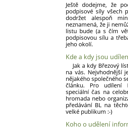
Ještě dodejme, že po
podpisové síly všech 
dodržet alespoň min
neznamená, že ji nemůže
listu bude (a s čím vět
podpisovou sílu a třeb
jeho okolí.
Kde a kdy jsou udílen
Jak a kdy Březový líst
na vás. Nejvhodnější je
nějakého společného se
článku. Pro udílení 
speciální čas na celob
hromada nebo organiz
předávání BL na těcht
velké publikum :-)
Koho o udělení info