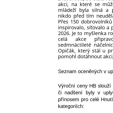
akci, na které se můžo
mládeží byla silná a
nikdo před tím neuděla
Přes 150 dobrovolníků
inspirovalo, síťovalo a
2026. Je to myšlenka ro
celá akce připra
sedmnáctileté náčelni
Opičák, který stál u p
pomohl dotáhnout akci, 
Seznam oceněných v uply
Výroční ceny HB slouží k
či nadšení byly v uply
přínosem pro celé Hnutí.
kategoriích: