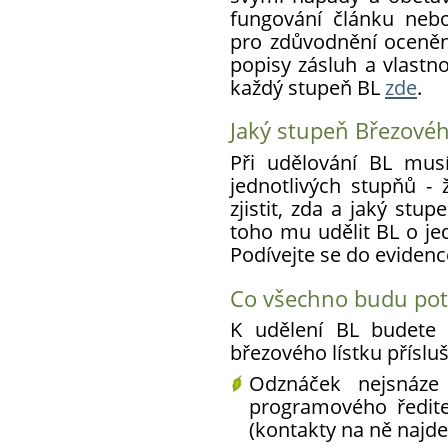
fungování článku neb
pro zdůvodnění oceně
popisy zásluh a vlast
každý stupeň BL
zde
.
Jaký stupeň Březovéh
Při udělování BL mus
jednotlivých stupňů - 
zjistit, zda a jaký st
toho mu udělit BL o je
Podívejte se do eviden
Co všechno budu pot
K udělení BL budete 
březového lístku přísluš
Odznáček nejsnáze
programového ředit
(kontakty na ně najde