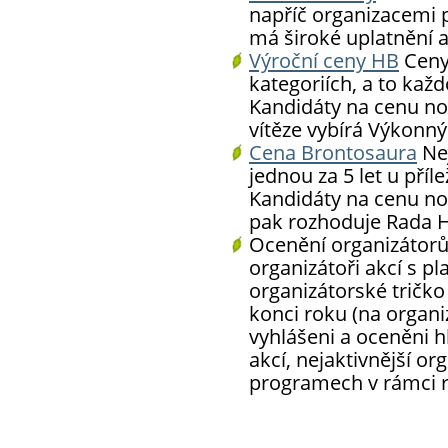
napříč organizacemi p
má široké uplatnění a
Výroční ceny HB
Ceny
kategoriích, a to ka
Kandidáty na cenu no
vítěze vybírá Výkonný
Cena Brontosaura
Nej
jednou za 5 let u příl
Kandidáty na cenu no
pak rozhoduje Rada 
Ocenění organizátor
organizátoři akcí s pl
organizátorské tričko
konci roku (na organ
vyhlášeni a oceněni 
akcí, nejaktivnější or
programech v rámci r