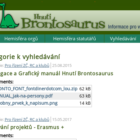
Hemisféra orgů
Hemisféra statutářů
Vyhledávání
gorie k vyhledávání
ie:
Pro řízení ZČ, RC a klubů
25.08.2015
gace a Grafický manuál Hnutí Brontosaurus
ments:
NTO_FONT_fontdinerdotcom_lou.zip
62 kB
UAL_jak-na-persony.pdf
63 kB
obny_prvek_k_napisum.png
14 kB
ie:
Pro řízení ZČ, RC a klubů
15.05.2017
ání projektů - Erasmus +
ments: