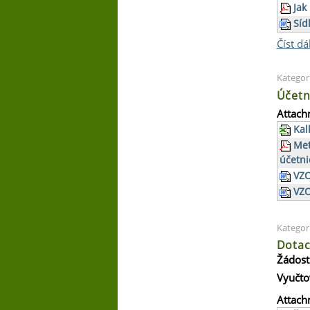
Jak 
Sí
Číst dá
Kategor
Účetn
Attach
Kal
Met
účetni
VZO
VZO
Kategor
Dota
Žádost
Vyučto
Attach