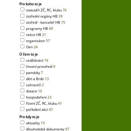
Pro koho to je
statutáři ZČ, RC, klubu
76
ústřední orgány HB
39
ústředí - kancelář HB
75
programy HB
49
sekce HB
21
organizátor
57
člen
24
O čem to je
vzdělávání
19
životní prostředí
9
památky
7
děti a Brďo
13
zahraničí
2
dotace
10
hospodaření
23
řízení ZČ, RC, klubu
41
pořádání akcí
47
Pro kdy to je
aktuality
19
dlouhodobé dokumenty
97