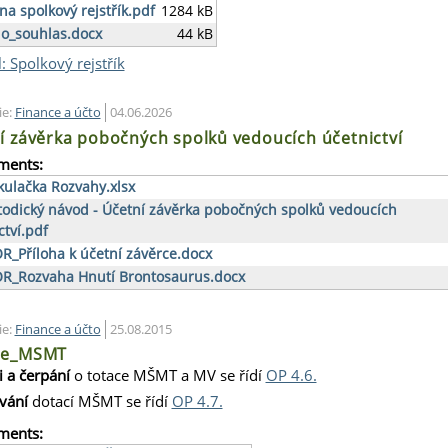
na spolkový rejstřík.pdf
1284 kB
dlo_souhlas.docx
44 kB
l: Spolkový rejstřík
ie:
Finance a účto
04.06.2026
í závěrka pobočných spolků vedoucích účetnictví
ments:
kulačka Rozvahy.xlsx
odický návod - Účetní závěrka pobočných spolků vedoucích
ctví.pdf
R_Příloha k účetní závěrce.docx
R_Rozvaha Hnutí Brontosaurus.docx
ie:
Finance a účto
25.08.2015
ce_MSMT
i a čerpání
o totace MŠMT a MV se řídí
OP 4.6.
vání
dotací MŠMT se řídí
OP 4.7.
ments: