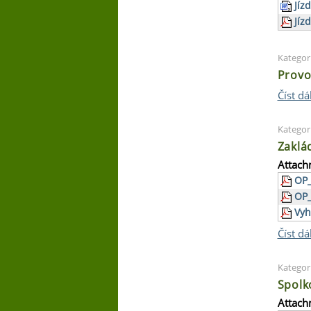
Jíz
Jíz
Kategor
Provo
Číst dá
Kategor
Zaklá
Attach
OP_
OP_
Vyh
Číst dá
Kategor
Spolko
Attach