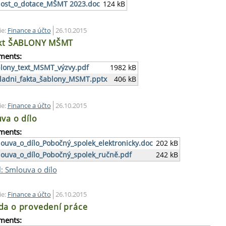
ost_o_dotace_MŠMT 2023.doc
124 kB
ie:
Finance a účto
26.10.2015
kt ŠABLONY MŠMT
ments:
lony_text_MSMT_výzvy.pdf
1982 kB
ladni_fakta_šablony_MSMT.pptx
406 kB
ie:
Finance a účto
26.10.2015
va o dílo
ments:
ouva_o_dílo_Pobočný_spolek_elektronicky.doc
202 kB
ouva_o_dílo_Pobočný_spolek_ručně.pdf
242 kB
l: Smlouva o dílo
ie:
Finance a účto
26.10.2015
a o provedení práce
ments: