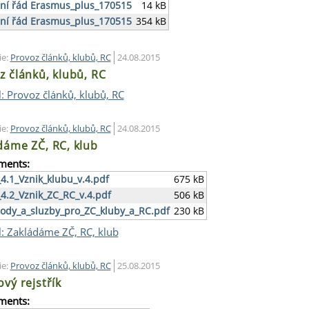
dní řád Erasmus_plus_170515
14 kB
dní řád Erasmus_plus_170515
354 kB
ie:
Provoz článků, klubů, RC
24.08.2015
z článků, klubů, RC
l: Provoz článků, klubů, RC
ie:
Provoz článků, klubů, RC
24.08.2015
dáme ZČ, RC, klub
ments:
4.1_Vznik_klubu_v.4.pdf
675 kB
4.2_Vznik_ZC_RC_v.4.pdf
506 kB
ody_a_sluzby_pro_ZC_kluby_a_RC.pdf
230 kB
l: Zakládáme ZČ, RC, klub
ie:
Provoz článků, klubů, RC
25.08.2015
vý rejstřík
ments: