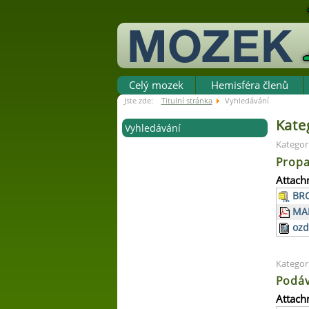
Celý mozek
Hemisféra členů
Jste zde:
Titulní stránka
Vyhledávání
Kate
Vyhledávání
Kategor
Propa
Attach
BRO
MAN
ozd
Kategor
Podáv
Attach