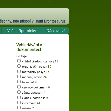
Vaše připomínky
Dárcovství
Vyhledávání v
dokumentech
Co to je
vnitřní předpis, stanovy
13
organizační pokyn
39
metodický pokyn
15
manuál, návod
24
formulář
9
vzorový dokument
6
zápis, usnesení
1
článek, pozvánka
6
informace
41
ostatní
2