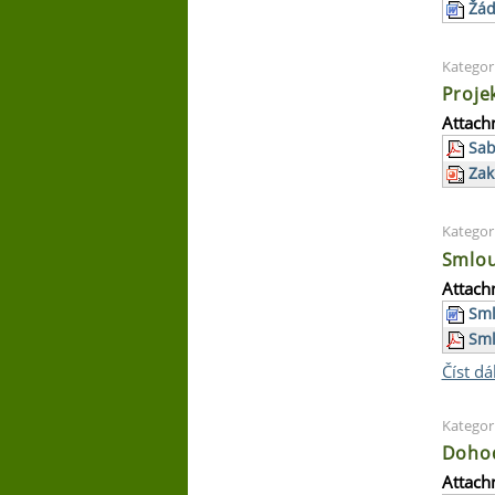
Žád
Kategor
Proje
Attach
Sab
Zak
Kategor
Smlou
Attach
Sml
Sml
Číst dá
Kategor
Dohod
Attach