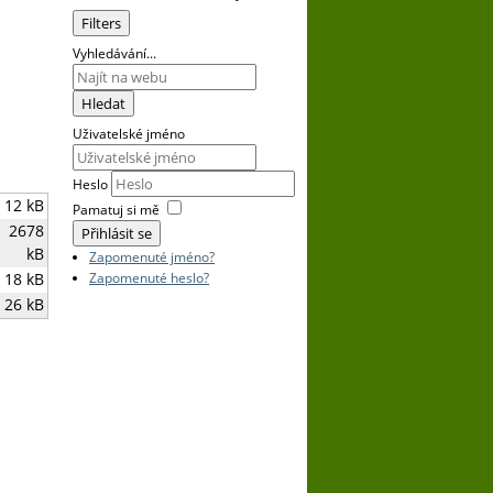
Vyhledávání...
Hledat
Uživatelské jméno
Heslo
12 kB
Pamatuj si mě
2678
Přihlásit se
kB
Zapomenuté jméno?
Zapomenuté heslo?
18 kB
26 kB