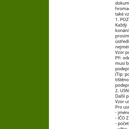
dokum
hroma
také v
1. POZ
Každý
konání
prosím
ústředí
nejmén
Vzor p
Při od
musí b
podeps
(Tip: 
tištěno
podeps
2. US
Další 
Vzor u
Pro us
- jmén
- IČO 
- poče
- věta: