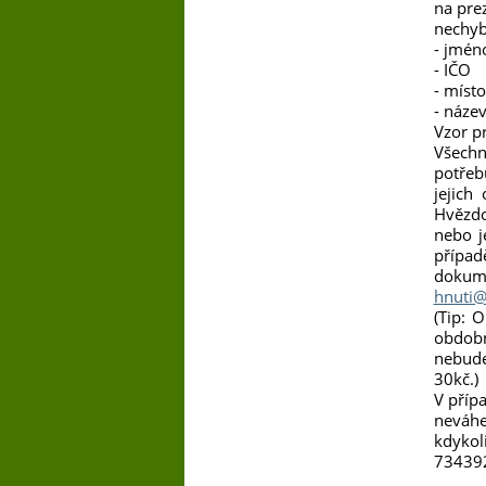
na pre
nechyb
- jmén
- IČO
- míst
- náze
Vzor pr
Všechn
potře
jejich
Hvězdo
nebo j
případě
dokum
hnuti@
(Tip: 
obdobn
nebude
30kč.)
V přípa
neváhe
kdykol
73439