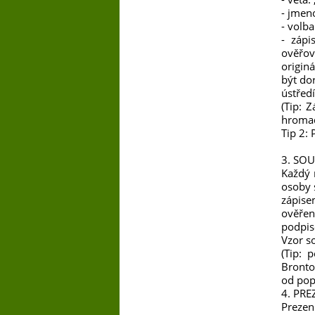
- jmen
- volba
- zápi
ověřov
origin
být do
ústřed
(Tip: 
hromad
Tip 2: 
3. SO
Každý 
osoby 
zápise
ověře
podpis
Vzor s
(Tip: 
Bronto
od pop
4. PRE
Prezen