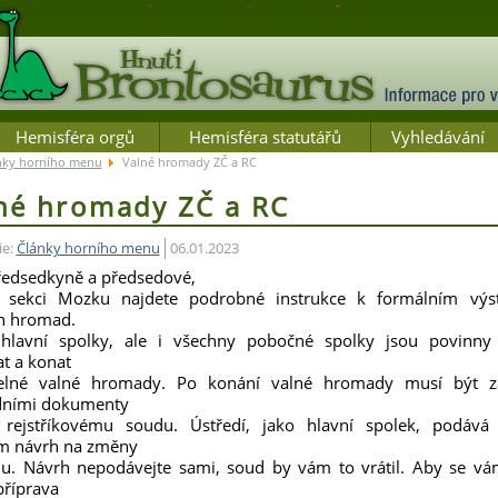
Hemisféra orgů
Hemisféra statutářů
Vyhledávání
nky horního menu
Valné hromady ZČ a RC
né hromady ZČ a RC
ie:
Články horního menu
06.01.2023
ředsedkyně a předsedové,
o sekci Mozku najdete podrobné instrukce k formálním vý
h hromad.
hlavní spolky, ale i všechny pobočné spolky jsou povinny
at a konat
delné valné hromady. Po konání valné hromady musí být z
dními dokumenty
 rejstříkovému soudu. Ústředí, jako hlavní spolek, podává
m návrh na změny
u. Návrh nepodávejte sami, soud by vám to vrátil. Aby se vá
příprava