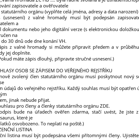
ování zapisovatele a ověřovatele
 statutárního orgánu (vyplňte celá jména, adresy a data narození)
s (usnesení) z valné hromady musí být podepsán zapisovat
atelem a
ál dokumentu nebo jeho digitální verze (s elektronickou doložko
ručen na
í do 30 dnů ode dne konání VH.
Zápis z valné hromady si můžete připravit předem a v průběhu
y jej doplníte.
Pokud máte zápis dlouhý, připravte stručné usnesení.)
UHLASY OSOB SE ZÁPISEM DO VEŘEJNÉHO REJSTŘÍKU
nově zvolený člen statutárního orgánu musí poskytnout nový s
se
m údajů do veřejného rejstříku. Každý souhlas musí být opatřen
ným
em, jinak nebude přijat.
ouhlasu pro členy a členky statutárního orgánu ZDE.
podpis bude na úřadech ověřen zdarma, stačí uvést, že jste z
saurus, které je
latků osvobozeno. To neplatí na poště.)
ZENČNÍ LISTINA
ční listina musí být podepsána všemi přítomnými členy. Ujistěte