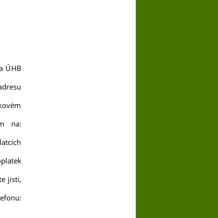
na ÚHB
adresu
akovém
m na:
atcích
oplatek
 jisti,
efonu: