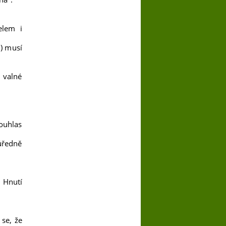
elem i
u) musí
 valné
ouhlas
 úředně
 Hnutí
 se, že