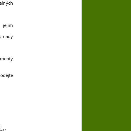
alných
 jejím
romady
umenty
dodejte
t
ná".