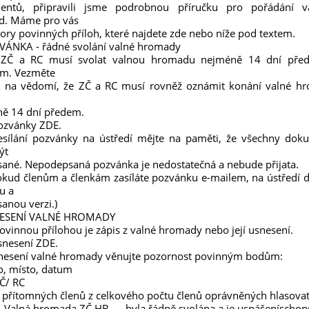
entů, připravili jsme podrobnou příručku pro pořádání v
d. Máme pro vás
zory povinných příloh, které najdete zde nebo níže pod textem.
VÁNKA - řádné svolání valné hromady
 ZČ a RC musí svolat valnou hromadu nejméně 14 dní před
m. Vezměte
 na vědomí, že ZČ a RC musí rovněž oznámit konání valné h
ě 14 dní předem.
ozvánky ZDE.
esílání pozvánky na ústředí mějte na paměti, že všechny dok
ýt
ané. Nepodepsaná pozvánka je nedostatečná a nebude přijata.
pokud členům a členkám zasíláte pozvánku e-mailem, na ústředí 
u a
anou verzi.)
NESENÍ VALNÉ HROMADY
povinnou přílohou je zápis z valné hromady nebo její usnesení.
snesení ZDE.
nesení valné hromady věnujte pozornost povinným bodům:
o, místo, datum
ZČ/ RC
t přítomných členů z celkového počtu členů oprávněných hlasova
 ,,Valná hromada ZČ HB .... byla řádně svolána a je usnášeníschop