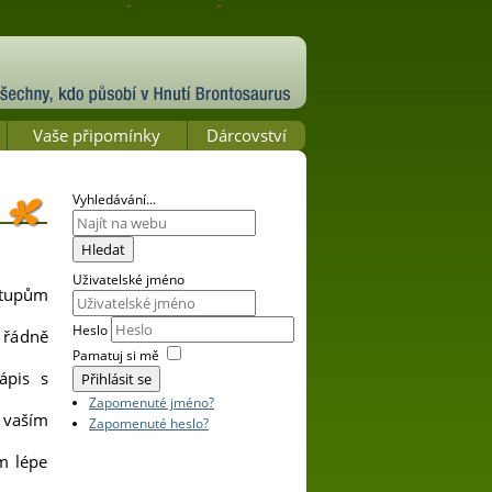
Vaše připomínky
Dárcovství
Vyhledávání...
Hledat
Uživatelské jméno
stupům
Heslo
 řádně
Pamatuj si mě
ápis s
Přihlásit se
Zapomenuté jméno?
 vaším
Zapomenuté heslo?
m lépe