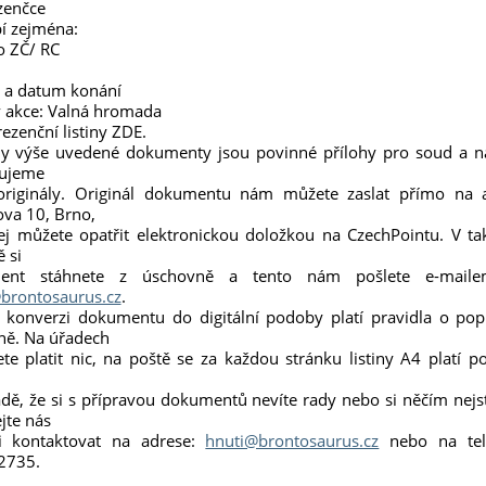
zenčce
í zejména:
o ZČ/ RC
o a datum konání
v akce: Valná hromada
ezenční listiny ZDE.
y výše uvedené dokumenty jsou povinné přílohy pro soud a 
bujeme
 originály. Originál dokumentu nám můžete zaslat přímo na 
va 10, Brno,
ej můžete opatřit elektronickou doložkou na CzechPointu. V t
 si
ent stáhnete z úschovně a tento nám pošlete e-maile
brontosaurus.cz
.
O konverzi dokumentu do digitální podoby platí pravidla o popl
ě. Na úřadech
te platit nic, na poště se za každou stránku listiny A4 platí p
dě, že si s přípravou dokumentů nevíte rady nebo si něčím nejste
jte nás
i kontaktovat na adrese:
hnuti@brontosaurus.cz
nebo na tel
2735.