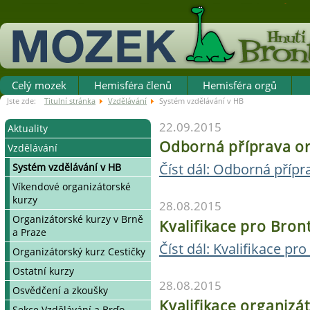
Celý mozek
Hemisféra členů
Hemisféra orgů
Jste zde:
Titulní stránka
Vzdělávání
Systém vzdělávání v HB
22.09.2015
Aktuality
Odborná příprava or
Vzdělávání
Oslavy 50 let
Číst dál: Odborná přípr
Valná hromada HB 2026
Systém vzdělávání v HB
Zprávy/Výzvy
Víkendové organizátorské
kurzy
28.08.2015
Důležitá sdělení
Organizátorské kurzy v Brně
Kvalifikace pro Bron
Kalendář vzdělávacích akcí
a Praze
Terminář
Číst dál: Kvalifikace pr
Organizátorský kurz Cestičky
Ostatní kurzy
28.08.2015
Osvědčení a zkoušky
Kvalifikace organiz
Sekce Vzdělávání a Brďo