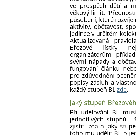
ve prospěch dětí a m
věkový limit. “Přednos
působení, které rozvíjej
aktivity, obětavost, sp
jedince v určitém kolekti
Aktualizovaná pravid
Březové lístky nej
organizátorům příklad
svými nápady a obětav
fungování článku neb
pro zdůvodnění oceně
popisy zásluh a vlast
každý stupeň BL
zde
.
Jaký stupeň Březovéh
Při udělování BL mus
jednotlivých stupňů - 
zjistit, zda a jaký st
toho mu udělit BL o je