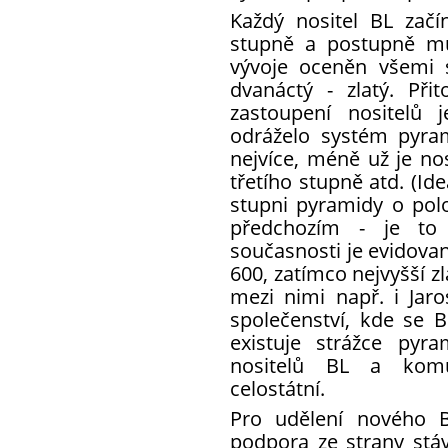
Každý nositel BL zač
stupně a postupně mů
vývoje oceněn všemi 
dvanáctý - zlatý. Př
zastoupení nositelů 
odráželo systém pyram
nejvíce, méně už je no
třetího stupně atd. (I
stupni pyramidy o pol
předchozím - je to
současnosti je evidovan
600, zatímco nejvyšší zla
mezi nimi např. i Jaro
společenství, kde se BL
existuje strážce pyr
nositelů BL a komu
celostátní.
Pro udělení nového B
podpora ze strany stáv