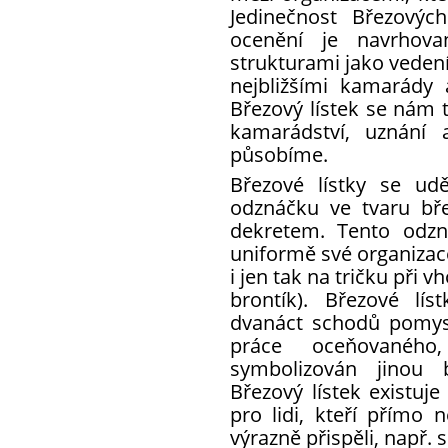
Jedinečnost Březovýc
ocenění je navrhovan
strukturami jako veden
nejbližšími kamarády
Březový lístek se nám 
kamarádství, uznání 
působíme.
Březové lístky se ud
odznáčku ve tvaru bř
dekretem. Tento odzn
uniformě své organizace
i jen tak na tričku při v
brontík). Březové lí
dvanáct schodů pomysl
práce oceňovanéh
symbolizován jinou 
Březový lístek existuje
pro lidi, kteří přímo n
výrazně přispěli, např. 