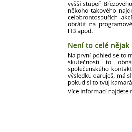
vyšší stupeň Březového
někoho takového najde
celobrontosauřích ak
obrátit na programové
HB apod.
Není to celé nějak
Na první pohled se to m
skutečnosti to obn
společenského kontaktu
výsledku daruješ, má s
pokud si to tvůj kamarád
Více informací najdete