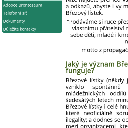
a odkazů, abyste i vy m
Adopce Brontosaura
Březový lístek.
Telefonní síť
Jak na Adopci
“Podáváme si ruce přes
Dokumenty
Jak se připojit
vlastnímu přátelství
Důležité kontakty
Podmínky připojení
Strategický plán
sebe děti, mladé i kme
Telefonní seznam
Vnitřní předpisy
n
Stanovy
motto z propagačn
Pro řízení ZČ, RC a klubů
Metodické materiály
Jaký je význam Břez
funguje?
Březové lístky (někdy 
vzniklo spontánně
mládežnických oddíl
šedesátých letech min
Březové lístky i celé hnu
které neoficiálně sdru
ilegality; a dodnes se o
mezi organizacemi, kte