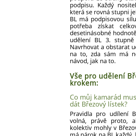
podpisu. Každý nosite
která se rovná stupni j
BL má podpisovou sílu
potřeba získat celk
desetinásobné hodnotě,
udělení BL 3. stupně
Navrhovat a obstarat u
na to, zda sám má ne
návod, jak na to.
Vše pro udělení Bř
krokem:
Co můj kamarád musí
dát Březový lístek?
Pravidla pro udílení
volná, právě proto, 
kolektiv mohly v Březov
má nárok na BL každý, 