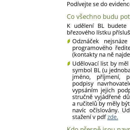
Podívejte se do eviden
Co všechno budu pot
K udělení BL budete 
březového lístku přísluš
Odznáček nejsnáze
programového ředit
(kontakty na ně najde
Udělovací list by měl 
symbol BL (u jednoba
jméno, příjmení, p
podpisy navrhovatel
vypsáním jejich pod
stručně vyjádřené dů
a ručitelů by měly bý
navíc očíslovány. Ud
stažení v pdf
zde.
Kdo přesně jsou navrh