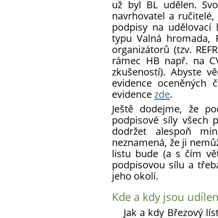
už byl BL udělen. Sv
navrhovatel a ručitelé,
podpisy na udělovací 
typu Valná hromada, R
organizátorů (tzv. RE
rámec HB např. na CV
zkušeností). Abyste vě
evidence oceněných 
evidence
zde
.
Ještě dodejme, že po
podpisové síly všech 
dodržet alespoň min
neznamená, že ji nemůže
listu bude (a s čím vět
podpisovou sílu a třeb
jeho okolí.
Kde a kdy jsou udílen
Jak a kdy Březový líst