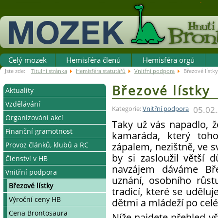
Celý mozek
Hemisféra členů
Hemisféra orgů
Jste zde:
Titulní stránka
Hemisféra statutářů
Vnitřní podpora
Březové lístky
Březové lístky
Aktuality
Vzdělávání
Zprávy/Výzvy
05.02
Kategorie:
Vnitřní podpora
Organizování akcí
Důležitá sdělení
Systém vzdělávání v HB
Taky už vás napadlo, ž
Finanční gramotnost
Kalendář vzdělávacích akcí
Ostatní kurzy
Programové akce HB
kamaráda, který toho
zápalem, nezištně, ve s
Provoz článků, klubů a RC
Terminář
Sekce Vzdělávání a Brďo
Kvalita akce
Pro statutáře
by si zasloužil větší 
Členství v HB
Pojištění na akcích
Zakládáme ZČ, RC, klub
navzájem dáváme Břez
Vnitřní podpora
Mentorský program
Spolkový rejstřík
Jak získat nové členy
uznání, osobního růs
Odborní konzultanti
Valná hromada ZČ, RC
Členské výhody
Březové lístky
tradicí, které se udělu
Datové schránky
Práva a povinnosti člena
Výroční ceny HB
dětmi a mládeží po celé
Zrušení článku
Cena Brontosaura
Níže najdete přehled vš