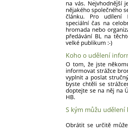
na vás. Nejvhodnější je
nějakého společného se
článku. Pro udílení 
speciální čas na celob
hromada nebo organiz
předávání BL na těcht
velké publikum :-)
Koho o udělení info
O tom, že jste někomu 
informovat strážce bro
vyplnit a poslat struč
byste chtěli se stráž
doptejte se na něj na
HB.
S kým můžu udělení 
Obrátit se určitě může