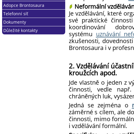
Neformální vzděláván
Adopce Brontosaura
Odborní konzultanti
Valná hromada ZČ, RC
Členské výhody
Březové lístky
Je vzdělávání, které org
Telefonní síť
Datové schránky
Práva a povinnosti člena
Výroční ceny HB
Jak na Adopci
své praktické činnosti
Dokumenty
Zrušení článku
Cena Brontosaura
Jak se připojit
koordinování dobro
Důležité kontakty
Podmínky připojení
Strategický plán
systému
uznávání nef
Telefonní seznam
Vnitřní předpisy
zkušenosti, dovednosti
Brontosaura i v profesn
Stanovy
Pro řízení ZČ, RC a klubů
Metodické materiály
2. Vzdělávání účastník
kroužcích apod.
Jde vlastně o jeden z v
činnosti, vedle např
chráněných luk, vysáze
Jedná se zejména o
záměrné s cílem, ale do
činnosti, mimo formální
i vzdělávání formální.