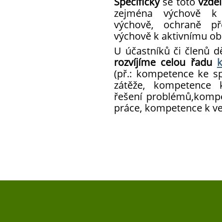
Specificky
se toto
vzděl
zejména výchově k d
výchově, ochraně přé
výchově k aktivnímu obč
U účastníků či členů d
rozvíjíme celou řadu
(př.: kompetence ke s
zátěže, kompetence 
řešení problémů,kompe
práce, kompetence k ved