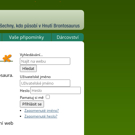
Vaše připomínky
Dárcovství
Vyhledávání...
Hledat
osaura.
Uživatelské jméno
Heslo
Pamatuj si mě
Přihlásit se
Zapomenuté jméno?
Zapomenuté heslo?
ní web