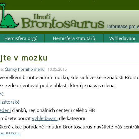
Hemisféra orgů
Hemisféra statutářů
Vyhledávání
ejte v mozku
ie:
Články horního menu
10.05.2015
e ve velkém brontosauřím mozku, kde sídlí veškeré znalosti Bront
se zde orientovat podle oblasti, která je na vás cílena:
ké
izátorské
edení
článků, regionálních center i celého HB
můžete použít
vyhledávání
dle kategorií.
škeré akce pořádané Hnutím Brontosaurus navštivte náš centrál
saurus.cz.