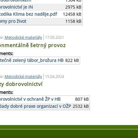
 dobrovolníkem
1304 kB
rovolnictví je IN
2975 kB
odika Klima bez naděje.pdf
12458 kB
omy pro život
1158 kB
ie:
Metodické materiály
17.05.2021
onmentálně šetrný provoz
ments:
tečně zelený tábor_brožura HB
822 kB
ie:
Metodické materiály
15.04.2024
zy dobrovolnictví
ments:
rovolnictví v ochraně ŽP v HB
807 kB
klady dobré praxe organizací v OŽP
2532 kB