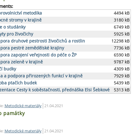
ments:
rovolnictví metodika
4494 kB
cné stromy v krajině
3180 kB
e o studánky
6749 kB
yty pro živočichy
5925 kB
pora druhové pestrosti živočichů a rostlin
12298 kB
pora pestré zemědělské krajiny
7736 kB
pora zapojení veřejnosti do péče o ŽP
6590 kB
pora zeleně v krajině
9787 kB
čí budky
4309 kB
a a podpora přirozených funkcí v krajině
7929 kB
oba ptačích budek
5439 kB
zentace Cesty k soběstačnosti, přednáška Elsi Šebkové
5313 kB
ie:
Metodické materiály
21.04.2021
o památky
ie:
Metodické materiály
21.04.2021