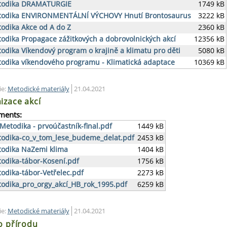
todika DRAMATURGIE
1749 kB
odika ENVIRONMENTÁLNÍ VÝCHOVY Hnutí Brontosaurus
3222 kB
odika Akce od A do Z
2360 kB
odika Propagace zážitkových a dobrovolnických akcí
12356 kB
odika Víkendový program o krajině a klimatu pro děti
5080 kB
odika víkendového programu - Klimatická adaptace
10369 kB
ie:
Metodické materiály
21.04.2021
izace akcí
ments:
Metodika - prvoúčastník-final.pdf
1449 kB
odika-co_v_tom_lese_budeme_delat.pdf
2453 kB
odika NaZemi klima
1404 kB
odika-tábor-Kosení.pdf
1756 kB
odika-tábor-Vetřelec.pdf
2273 kB
odika_pro_orgy_akcí_HB_rok_1995.pdf
6259 kB
ie:
Metodické materiály
21.04.2021
o přírodu