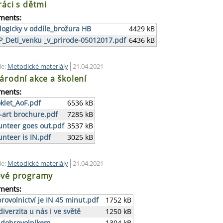
ráci s dětmi
ments:
logicky v oddíle_brožura HB
4429 kB
_Deti_venku _v_prirode-05012017.pdf
6436 kB
ie:
Metodické materiály
21.04.2021
árodní akce a školení
ments:
klet_AoF.pdf
6536 kB
-art brochure.pdf
7285 kB
unteer goes out.pdf
3537 kB
unteer is IN.pdf
3025 kB
ie:
Metodické materiály
21.04.2021
vé programy
ments:
rovolnictví je IN 45 minut.pdf
1752 kB
diverzita u nás i ve světě
1250 kB