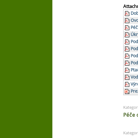
Attach
Dob
Ovo
Péč
Úkr
Pod
Pod
Pod
Pod
Pta
Vod
Výr
Pre
Kategor
Péče 
Kategor