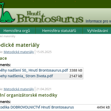
Hemisféra orgů
Hemisféra statutářů
Vyhledávání
ké materiály
dické materiály
ie:
Metodické materiály
15.05.2025
race
ments:
běhy nadšení 50_ Hnutí Brontosaurus.pdf
3388 kB
behy nadšenia_ Strom života.pdf
2147 kB
ie:
Metodické materiály
21.04.2021
dní organizátorské metodiky
ments:
odika DOBROVOLNICTVÍ Hnutí Brontosaurus
4494 kB