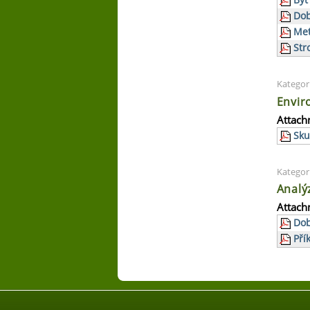
Být
Dob
Met
Str
Kategor
Envir
Attach
Sku
Kategor
Analý
Attach
Dob
Pří