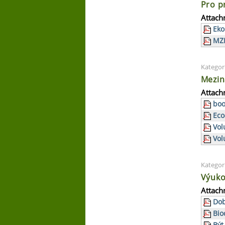
Pro p
Attach
Eko
MZP
Kategor
Mezin
Attach
boo
Eco
Vol
Vol
Kategor
Výuko
Attach
Dob
Bio