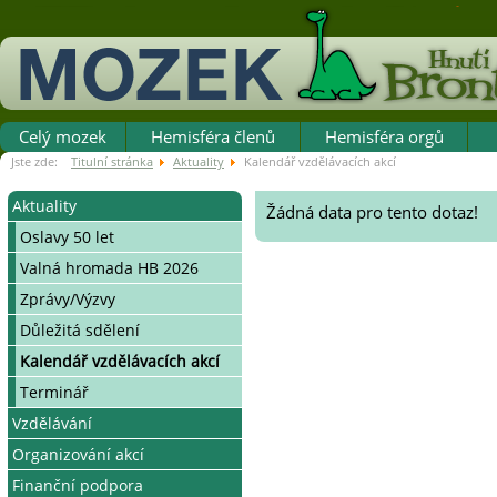
Celý mozek
Hemisféra členů
Hemisféra orgů
Jste zde:
Titulní stránka
Aktuality
Kalendář vzdělávacích akcí
Aktuality
Žádná data pro tento dotaz!
Oslavy 50 let
Valná hromada HB 2026
Zprávy/Výzvy
Důležitá sdělení
Kalendář vzdělávacích akcí
Terminář
Vzdělávání
Organizování akcí
Systém vzdělávání v HB
Finanční podpora
Víkendové organizátorské
Jak se stát organizátorem