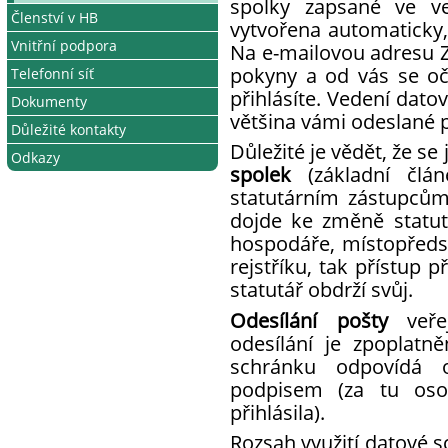
spolky zapsané ve ve
Členství v HB
Pojištění na akcích
vytvořena automaticky, 
Vnitřní podpora
Materiál na akce
Jak se stát členem
Na e-mailovou adresu Z
pokyny a od vás se o
Telefonní síť
Propagace
Jak získat nové členy
Březové lístky
přihlásíte. Vedení dato
Dokumenty
Mentorský program
Členské výhody
Výroční ceny HB
Jak se připojit
většina vámi odeslané 
Důležité kontakty
Odborní konzultanti
Práva a povinnosti člena
Cena Brontosaura
Podmínky připojení
Vnitřní předpisy
Důležité je vědět, že se
Odkazy
Jak se zapojit
Telefonní seznam
Stanovy
spolek
(základní člán
Kalendář všech akcí
Pro organizátory
statutárním zástupcům
Pro řízení ZČ, RC a klubů
dojde ke změně statut
hospodáře, místopředs
Strategické plány
rejstříku, tak přístup 
Zápisy
statutář obdrží svůj.
Výroční zprávy
Odesílání pošty
veřej
Metodické materiály
odesílání je zpoplatn
schránku odpovídá 
podpisem (za tu oso
přihlásila).
Rozsah využití datové s