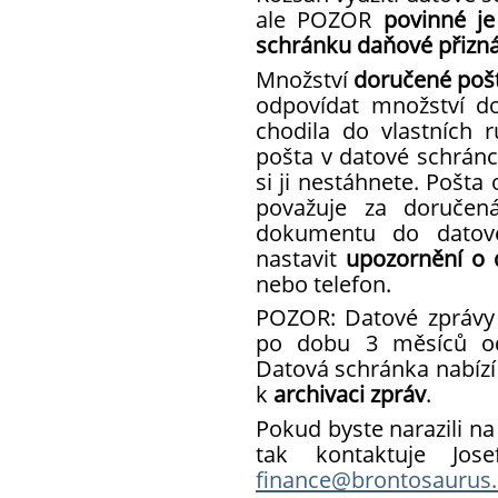
ale POZOR
povinné
je
schránku
daňové přizn
Množství
doručené poš
odpovídat množství d
chodila do vlastních 
pošta v datové schránc
si ji nestáhnete. Pošt
považuje za doruče
dokumentu do datové
nastavit
upozornění o 
nebo telefon.
POZOR: Datové zprávy
po dobu 3 měsíců od 
Datová schránka nabízí 
k
archivaci zpráv
.
Pokud byste narazili na
tak kontaktuje Jos
finance@brontosaurus.