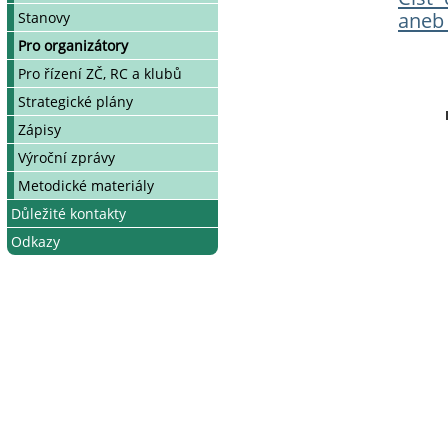
aneb
Pojištění na akcích
Jak se zapojit
Telefonní seznam
Stanovy
Materiál na akce
Kalendář všech akcí
Pro organizátory
Propagace
Pro řízení ZČ, RC a klubů
Mentorský program
Strategické plány
Odborní konzultanti
Zápisy
Výroční zprávy
Metodické materiály
Důležité kontakty
Odkazy