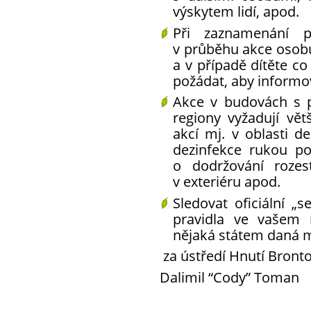
výskytem lidí, apod.
Při
zaznamenání p
v průběhu akce
osobu
a v případě dítěte co
požádat, aby informov
Akce v budovách s p
regiony vyžadují
vět
akcí
mj. v oblasti de
dezinfekce rukou po
o dodržování rozes
v exteriéru apod.
Sledovat oficiální „
pravidla ve vašem 
nějaká státem daná 
za ústředí Hnutí Bront
Dalimil “Cody” Toman