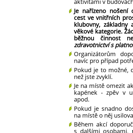
aktivitami v budovách
Je nařízeno nošení 
cest ve vnitřních pro
klubovny, základny 
věkové kategorie. Žád
běžnou činnost nev
zdravotnictví s platno
Organizátorům dop
navíc pro případ potř
Pokud je to možné,
než jste zvyklí.
Je na místě
omezit ak
kapének
- zpěv v uz
apod.
Pokud je snadno do
na místě o něj usilova
Během akcí doporuč
s dalšími osobami, 