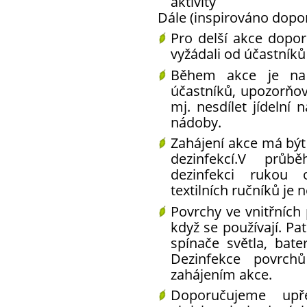
aktivity
Dále
(inspirováno dopo
Pro delší akce dopo
vyžádali od účastník
Během akce je na 
účastníků,
upozorňov
mj. nesdílet jídelní 
nádoby.
Zahájení akce má bý
dezinfekcí
.V průběh
dezinfekci rukou 
textilních ručníků je
Povrchy ve vnitřních
když se používají. Pat
spínače světla, bate
Dezinfekce povrch
zahájením akce.
Doporučujeme
upř