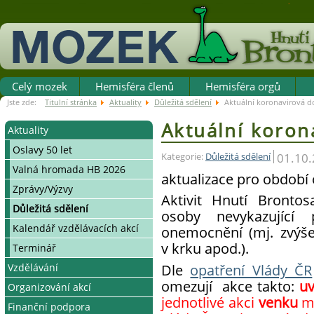
Celý mozek
Hemisféra členů
Hemisféra orgů
Jste zde:
Titulní stránka
Aktuality
Důležitá sdělení
Aktuální koronavirová d
Aktuální koron
Aktuality
Oslavy 50 let
01.10
Kategorie:
Důležitá sdělení
Valná hromada HB 2026
aktualizace pro období o
Zprávy/Výzvy
Aktivit Hnutí Bronto
Důležitá sdělení
osoby nevykazující p
Kalendář vzdělávacích akcí
onemocnění (mj. zvýšen
v krku apod.).
Terminář
Dle
opatření Vlády ČR
Vzdělávání
omezují akce takto:
uv
Organizování akcí
Systém vzdělávání v HB
jednotlivé akci
venku
m
Finanční podpora
Víkendové organizátorské
Jak se stát organizátorem