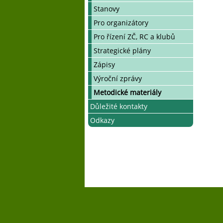
Pojištění na akcích
Jak se zapojit
Telefonní seznam
Stanovy
Materiál na akce
Kalendář všech akcí
Pro organizátory
Propagace
Pro řízení ZČ, RC a klubů
Mentorský program
Strategické plány
Odborní konzultanti
Zápisy
Výroční zprávy
Metodické materiály
Důležité kontakty
Odkazy