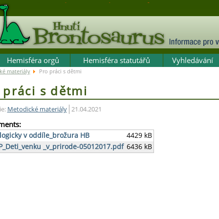
Hemisféra orgů
Hemisféra statutářů
Vyhledávání
ké materiály
Pro práci s dětmi
 práci s dětmi
ie:
Metodické materiály
21.04.2021
ments:
logicky v oddíle_brožura HB
4429 kB
_Deti_venku _v_prirode-05012017.pdf
6436 kB