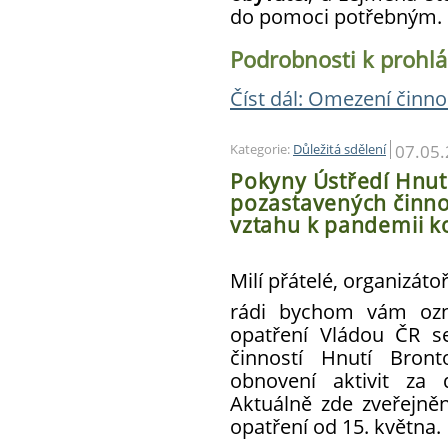
do pomoci potřebným.
Podrobnosti k prohláš
Číst dál: Omezení činn
07.05
Kategorie:
Důležitá sdělení
Pokyny Ústředí Hnut
pozastavených činno
vztahu k pandemii k
Milí přátelé, organizátoř
rádi bychom vám ozná
opatření Vládou ČR s
činností Hnutí Bron
obnovení aktivit za 
Aktuálně zde zveřejně
opatření od 15. května.