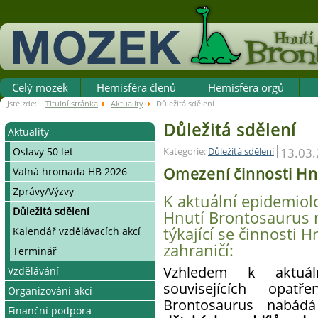
Celý mozek
Hemisféra členů
Hemisféra orgů
Jste zde:
Titulní stránka
Aktuality
Důležitá sdělení
Důležitá sdělení
Aktuality
Oslavy 50 let
13.03
Kategorie:
Důležitá sdělení
Omezení činnosti Hn
Valná hromada HB 2026
Zprávy/Výzvy
K aktuální epidemiolo
Důležitá sdělení
Hnutí Brontosaurus 
týkající se činnosti 
Kalendář vzdělávacích akcí
zahraničí:
Terminář
Vzhledem k aktuáln
Vzdělávání
souvisejících opat
Organizování akcí
Systém vzdělávání v HB
Brontosaurus nabá
Finanční podpora
Víkendové organizátorské
Jak se stát organizátorem