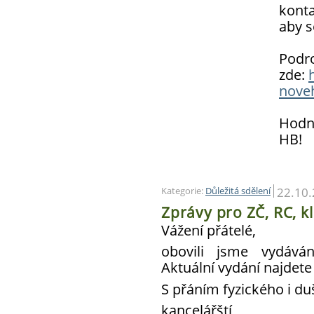
konta
aby s
Podro
zde:
nove
Hodně
HB!
22.10
Kategorie:
Důležitá sdělení
Zprávy pro ZČ, RC, k
Vážení přátelé,
obovili jsme vydáván
Aktuální vydání najdete
S přáním fyzického i d
kancelářští