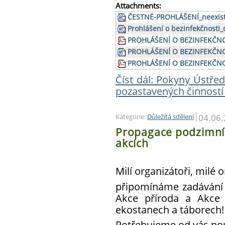
Attachments:
ČESTNÉ-PROHLÁŠENÍ_neex
Prohlášení o bezinfekčnosti_
PROHLÁŠENÍ O BEZINFEKČNO
PROHLÁŠENÍ O BEZINFEKČN
PROHLÁŠENÍ O BEZINFEKČN
Číst dál: Pokyny Ústře
pozastavených činností 
04.06
Kategorie:
Důležitá sdělení
Propagace podzimníc
akcích
Milí organizátoři, milé 
připomínáme zadávání
Akce příroda a Akce 
ekostanech a táborech
Potřebujeme od vás po