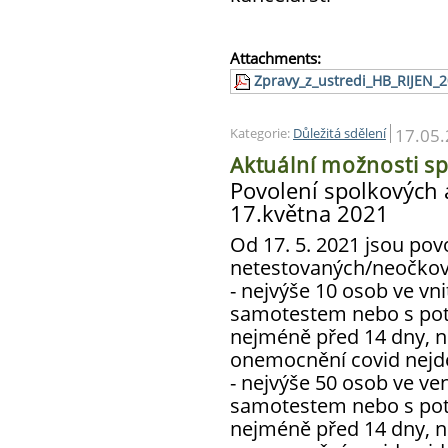
Attachments:
Zpravy_z_ustredi_HB_RIJEN_2
17.05
Kategorie:
Důležitá sdělení
Aktuální možnosti sp
Povolení spolkových 
17.května 2021
Od 17. 5. 2021 jsou pov
netestovaných/neočkov
- nejvýše 10 osob ve vn
samotestem nebo s po
nejméně před 14 dny, 
onemocnění covid nejdé
- nejvýše 50 osob ve v
samotestem nebo s po
nejméně před 14 dny, 