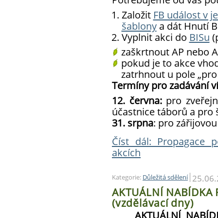
Založit
FB událost v j
šablony
a dát Hnutí 
Vyplnit akci do
BISu
(
zaškrtnout AP nebo
pokud je to akce vhod
zatrhnout u pole „pr
Termíny pro zadávání 
12. června:
pro zveřejn
účastnice táborů a pro 
31. srpna
: pro zářijov
Číst dál: Propagace 
akcích
25.06
Kategorie:
Důležitá sdělení
AKTUÁLNÍ NABÍDKA F
(vzdělávací dny)
AKTUÁLNÍ NABÍDK