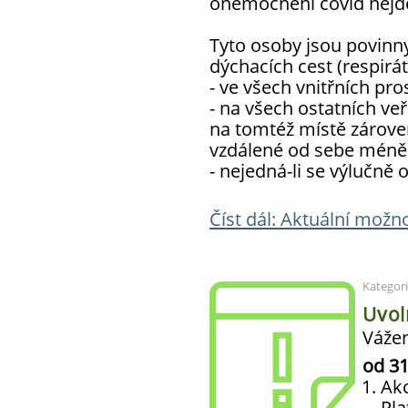
onemocnění covid nejdé
Tyto osoby jsou povinn
dýchacích cest (respirát
- ve všech vnitřních pro
- na všech ostatních veř
na tomtéž místě zárove
vzdálené od sebe méně 
- nejedná-li se výlučně
Číst dál: Aktuální možn
Kategor
Uvol
Vážen
od 31
Akc
Pla