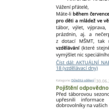
Vážení přátelé,
Máte-li
během července
pro děti a mládež ve vě
tábor, výlet, výprava
prázdnin, aj. a neče
z dotací MŠMT, tak
(které stej
vzdělávání
vymýšlet nic speciálníh
Číst dál: AKTUÁLNÍ NA
18 (vzdělávací dny)
30.06
Kategorie:
Důležitá sdělení
Pojištění odpovědno
Před táborovou sezon
upřesnili informac
dobrovolníky na vašich 