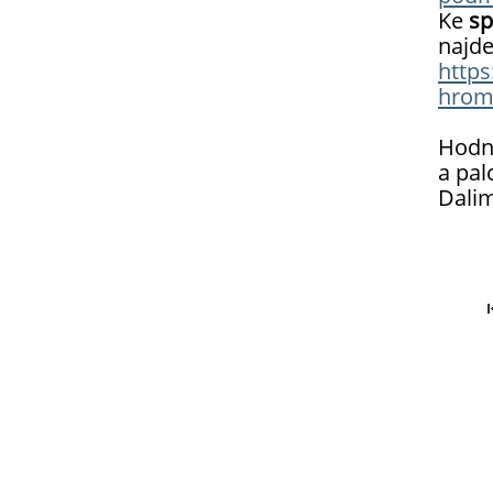
Ke
sp
najde
https
hroma
Hodně
a pal
Dali