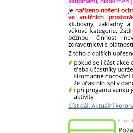
skupinami, nikoli
mezi j
Je
nařízeno nošení och
ve vnitřních prostor
klubovny, základny a
věkové kategorie. Žádn
běžnou činnost ne
zdravotnictví s platností
Z toho a dalších upřesně
pokud se i část akce 
třeba účastníky udrže
Hromadné nocování lz
že účastníci spí v dan
i při progamu venku j
aktivity
Číst dál: Aktuální koro
Kategor
Poza