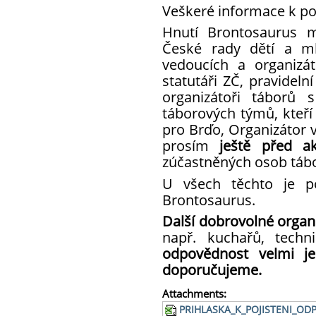
Veškeré informace k poj
Hnutí Brontosaurus 
České rady dětí a m
vedoucích a organizá
statutáři ZČ, pravideln
organizátoři táborů s
táborových týmů, kteří 
pro Brďo, Organizátor 
prosím
ještě před ak
zúčastněných osob tábor
U všech těchto je p
Brontosaurus.
Další dobrovolné organ
např. kuchařů, techn
odpovědnost velmi je
doporučujeme.
Attachments:
PRIHLASKA_K_POJISTENI_OD