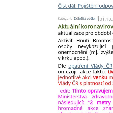
Číst dál: Pojištění odp
01.10
Kategorie:
Důležitá sdělení
Aktuální koronaviro
aktualizace pro období o
Aktivit Hnutí Bronto
osoby nevykazující p
onemocnění (mj. zvýšen
v krku apod.).
Dle
opatření Vlády ČR
omezují akce takto:
uv
jednotlivé akci
venku
m
Vlády ČR s platností od 5
edit:
Tímto opravujem
Ministerstva zdravot
následující:
"
2 metry
hromadné akce zna