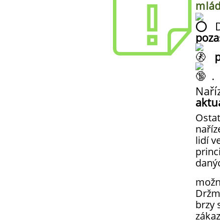
mlá
D
poza
p
.
Naří
aktu
Ostat
naříz
lidí v
princ
daný
možn
Držme
brzy 
zákaz