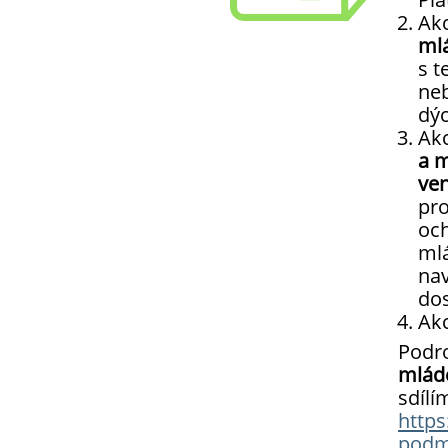
Akc
mlá
s t
neb
dýc
Akc
a m
ve
pro
och
mlá
nav
dos
Ak
Podro
mláde
sdílí
https
podm